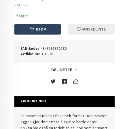
inkl. mva.
På lager
KJØP
ØNSKELISTE
EAN-kode:
4943691830180
Artikkelnr.:
GTF-30
DEL DETTE
PRODUKTINFO
En tannet ostekniv i fleksibelt format. Den tannede
eggen gjør det lettere å skjære harde oster.
Kniven har også en todelt spiss, noe som er svært