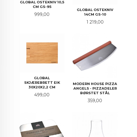
GLOBAL OSTEKNIV 10,5
CM GS-95
GLOBAL OSTEKNIV
Pris
999,00
14CM GS-10
Pris
1 219,00
GLOBAL
SKJÆREBRETT EIK
MODERN HOUSE PIZZA
30X20X2,2 CM
ANGELS - PIZZADELER
BØRSTET STÅL
Pris
499,00
Pris
359,00