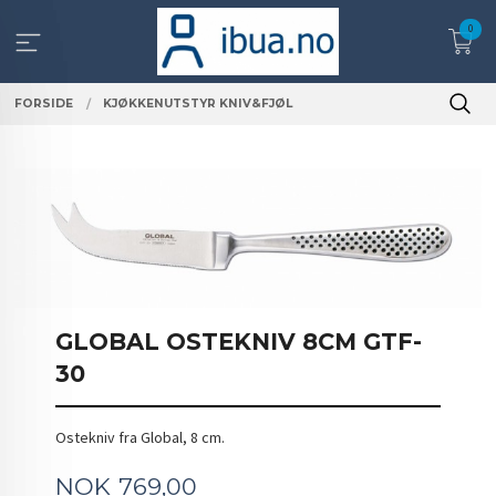
Gå
0
til
innholdet
FORSIDE
KJØKKENUTSTYR KNIV&FJØL
GLOBAL OSTEKNIV 8CM GTF-
30
Ostekniv fra Global, 8 cm.
Pris
NOK
769,00