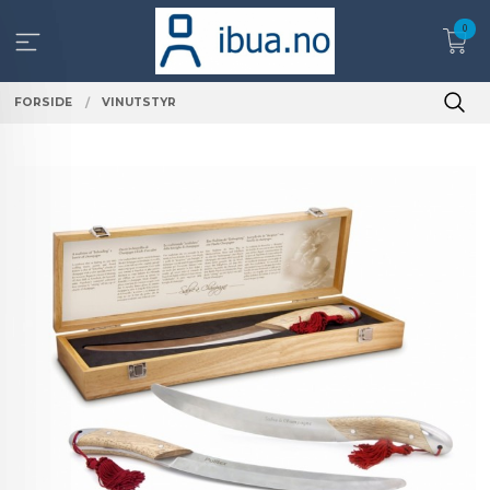
Gå
0
til
innholdet
FORSIDE
VINUTSTYR