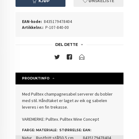
KJØP
ØNSKELISTE
EAN-kode:
8435179478404
Artikkelnr.:
P-107-840-00
DEL DETTE
PRODUKTINFO
Med Pulltex champagnesabel serverer du bobler
med stil. Håndtaket er laget av eik og sabelen
leveres i en fin trekasse.
VAREMERKE: Pulltex. Pulltex Wine Concept
FARGE:
MATERIALE:
STØRRELSE:
EAN:
Natur
Rustfritt stål
50,5 cm
8435179478404