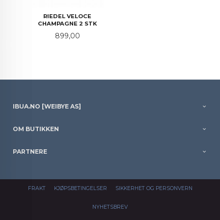
RIEDEL VELOCE
CHAMPAGNE 2 STK
Pris
899,00
IBUA.NO [WEIBYE AS]
OM BUTIKKEN
PARTNERE
FRAKT
KJØPSBETINGELSER
SIKKERHET OG PERSONVERN
NYHETSBREV