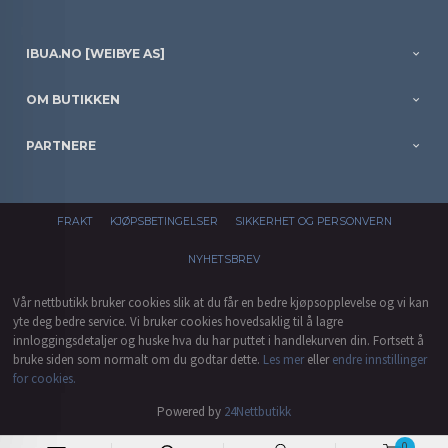
IBUA.NO [WEIBYE AS]
OM BUTIKKEN
PARTNERE
FRAKT
KJØPSBETINGELSER
SIKKERHET OG PERSONVERN
NYHETSBREV
Vår nettbutikk bruker cookies slik at du får en bedre kjøpsopplevelse og vi kan
yte deg bedre service. Vi bruker cookies hovedsaklig til å lagre
innloggingsdetaljer og huske hva du har puttet i handlekurven din. Fortsett å
bruke siden som normalt om du godtar dette.
Les mer
eller
endre innstillinger
for cookies.
Powered by
24Nettbutikk
0