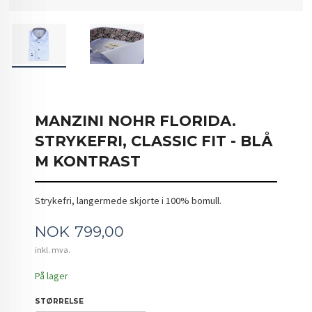
MANZINI NOHR FLORIDA.
STRYKEFRI, CLASSIC FIT - BLÅ
M KONTRAST
Strykefri, langermede skjorte i 100% bomull.
Pris
NOK
799,00
inkl. mva.
På lager
STØRRELSE