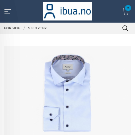
Gå
0
til
innholdet
FORSIDE
SKJORTER