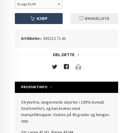
KJØP
ØNSKELISTE
Artikkelnr.:
600212.71-str
DEL DETTE
PRODUKTINFO
Strykefrie, langermede skjorter i 100% bomull.
God komfort, og kan brukes med
mansjettknapper. Vaskes på 40 grader og henges
opp.
Str: Large 41/42, Xlarge 43/44.