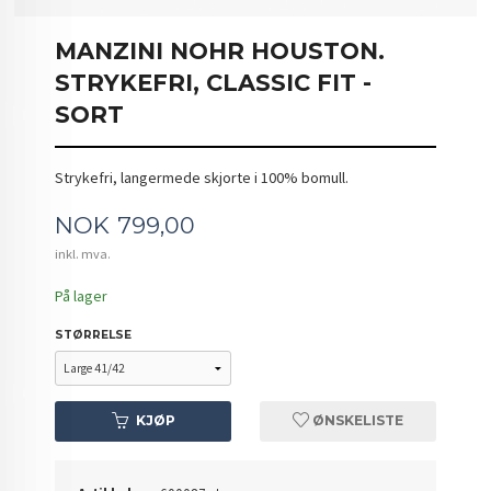
MANZINI NOHR HOUSTON.
STRYKEFRI, CLASSIC FIT -
SORT
Strykefri, langermede skjorte i 100% bomull.
Pris
NOK
799,00
inkl. mva.
På lager
STØRRELSE
KJØP
ØNSKELISTE