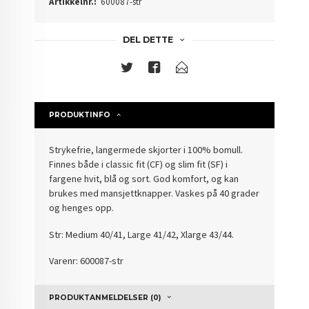
Artikkelnr.:
600087-str
DEL DETTE
PRODUKTINFO
Strykefrie, langermede skjorter i 100% bomull.
Finnes både i classic fit (CF) og slim fit (SF) i
fargene hvit, blå og sort. God komfort, og kan
brukes med mansjettknapper. Vaskes på 40 grader
og henges opp.
Str: Medium 40/41, Large 41/42, Xlarge 43/44.
Varenr: 600087-str
PRODUKTANMELDELSER (0)