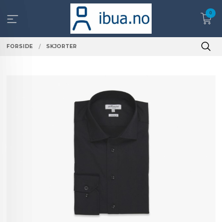
Gå
0
til
innholdet
FORSIDE
SKJORTER