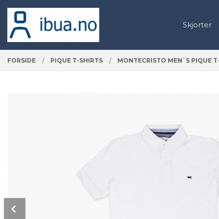
Gå
Lukk
PRODUKTER
til
Skjorter
innholdet
FORSIDE
PIQUE T-SHIRTS
MONTECRISTO MEN`S PIQUE T-
Prev