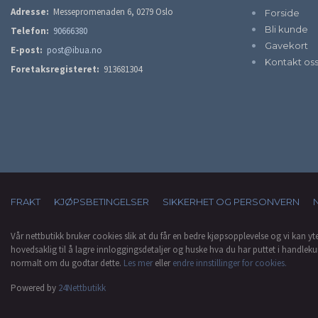
Adresse:
Messepromenaden 6, 0279 Oslo
Forside
Bli kunde
Telefon:
90666380
Gavekort
E-post:
post@ibua.no
Kontakt os
Foretaksregisteret:
913681304
FRAKT
KJØPSBETINGELSER
SIKKERHET OG PERSONVERN
Vår nettbutikk bruker cookies slik at du får en bedre kjøpsopplevelse og vi kan yt
hovedsaklig til å lagre innloggingsdetaljer og huske hva du har puttet i handleku
normalt om du godtar dette.
Les mer
eller
endre innstillinger for cookies.
Powered by
24Nettbutikk