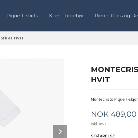
Pique T-shirts
Klær - Tilbehør
Riedel Glass og D
SHIRT HVIT
MONTECRIS
HVIT
Montecristo Pique T-skjort
Pris
NOK
489,00
inkl. mva.
Next
STØRRELSE