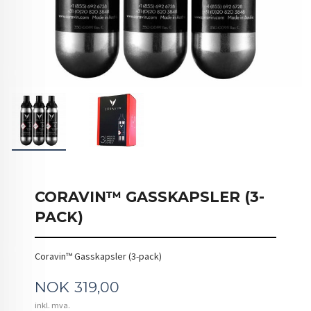
CORAVIN™ GASSKAPSLER (3-
PACK)
Coravin™ Gasskapsler (3-pack)
Pris
NOK
319,00
inkl. mva.