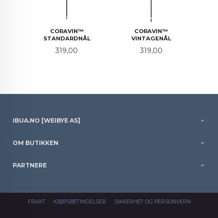
CORAVIN™
CORAVIN™
STANDARDNÅL
VINTAGENÅL
Pris
Pris
319,00
319,00
IBUA.NO [WEIBYE AS]
OM BUTIKKEN
PARTNERE
FRAKT
KJØPSBETINGELSER
SIKKERHET OG PERSONVERN