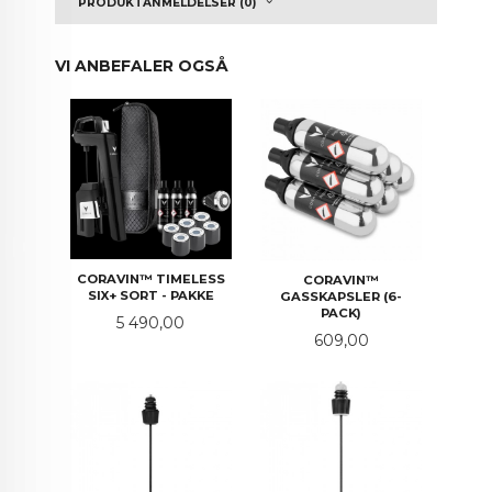
PRODUKTANMELDELSER (0)
VI ANBEFALER OGSÅ
CORAVIN™ TIMELESS
CORAVIN™
SIX+ SORT - PAKKE
GASSKAPSLER (6-
PACK)
Pris
5 490,00
Pris
609,00