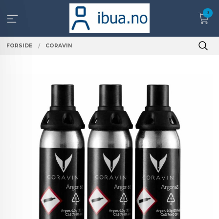
Gå
0
til
innholdet
FORSIDE
CORAVIN