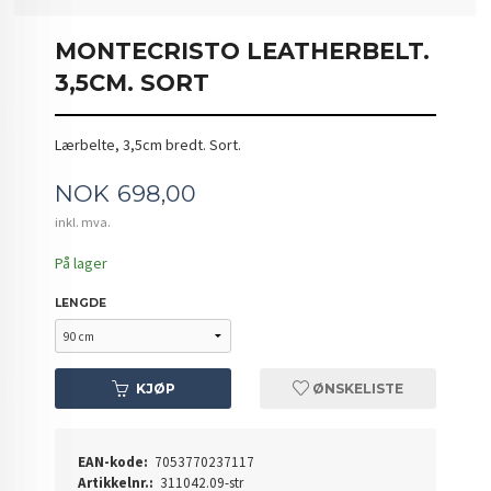
MONTECRISTO LEATHERBELT.
3,5CM. SORT
Lærbelte, 3,5cm bredt. Sort.
Pris
NOK
698,00
inkl. mva.
På lager
LENGDE
KJØP
ØNSKELISTE
EAN-kode:
7053770237117
Artikkelnr.:
311042.09-str