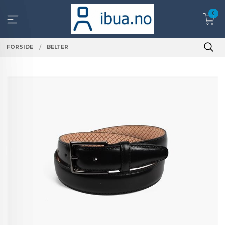
Gå
0
til
innholdet
FORSIDE
BELTER