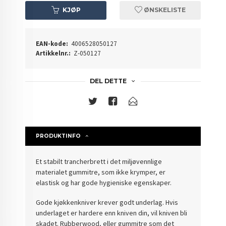
KJØP
ØNSKELISTE
EAN-kode:
4006528050127
Artikkelnr.:
Z-050127
DEL DETTE
PRODUKTINFO
Et stabilt
trancherbrett
i det miljøvennlige
materialet gummitre
, som ikke krymper, er
elastisk og har gode hygieniske egenskaper.
Gode ​​kjøkkenkniver krever godt underlag. Hvis
underlaget er hardere enn kniven din, vil kniven bli
skadet. Rubberwood, eller gummitre som det